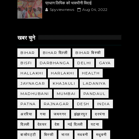
प्रधान लिपिक को भावभीनी विदाई
Spyviewnews
Aug 04, 2022
खबर चुने
BIHAR
BIHAR दिल्ली
BIHAR बिस्फी
BISFI
DARBHANGA
DELHI
GAYA
HALLAKHI
HARLAKHI
HEALTH
JAYNAGAR
KHAJAULI
LADANIYA
MADHUBANI
MUMBAI
PANDAUL
PATNA
RAJNAGAR
DESH
INDIA
अररिया
गया
जयनगर
झंझारपुर
दरभंगा
दिल्ली
देवघर
देश
नई दिल्ली
पटना
बासोपट्टी
बिस्फी
भारत
मधबनी
मधुबनी