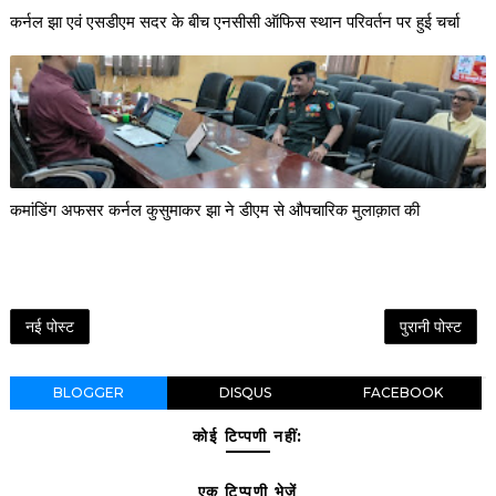
कर्नल झा एवं एसडीएम सदर के बीच एनसीसी ऑफिस स्थान परिवर्तन पर हुई चर्चा
कमांडिंग अफसर कर्नल कुसुमाकर झा ने डीएम से औपचारिक मुलाक़ात की
नई पोस्ट
पुरानी पोस्ट
BLOGGER
DISQUS
FACEBOOK
कोई टिप्पणी नहीं:
एक टिप्पणी भेजें