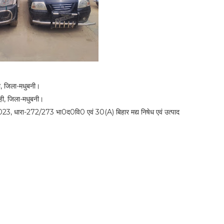
ी, जिला-मधुबनी।
ही, जिला-मधुबनी।
3, धारा-272/273 भा0द0वि0 एवं 30(A) बिहार मद्य निषेध एवं उत्पाद