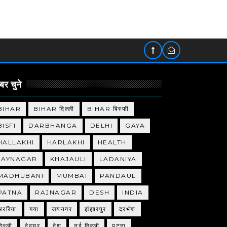
र चुने
BIHAR
BIHAR दिल्ली
BIHAR बिस्फी
BISFI
DARBHANGA
DELHI
GAYA
HALLAKHI
HARLAKHI
HEALTH
JAYNAGAR
KHAJAULI
LADANIYA
MADHUBANI
MUMBAI
PANDAUL
PATNA
RAJNAGAR
DESH
INDIA
अररिया
गया
जयनगर
झंझारपुर
दरभंगा
िल्ली
देवघर
देश
नई दिल्ली
पटना