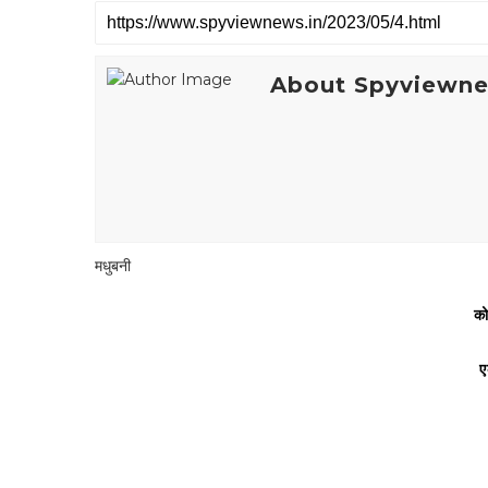
About Spyviewn
मधुबनी
को
ए