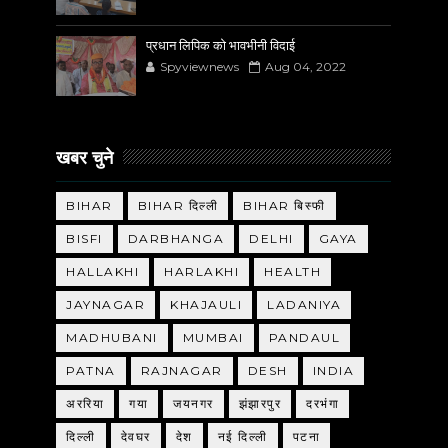
प्रधान लिपिक को भावभीनी विदाई
Spyviewnews
Aug 04, 2022
खबर चुने
BIHAR
BIHAR दिल्ली
BIHAR बिस्फी
BISFI
DARBHANGA
DELHI
GAYA
HALLAKHI
HARLAKHI
HEALTH
JAYNAGAR
KHAJAULI
LADANIYA
MADHUBANI
MUMBAI
PANDAUL
PATNA
RAJNAGAR
DESH
INDIA
अररिया
गया
जयनगर
झंझारपुर
दरभंगा
दिल्ली
देवघर
देश
नई दिल्ली
पटना