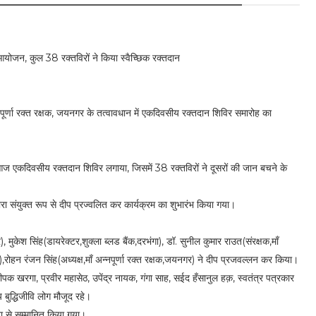
आयोजन, कुल 38 रक्तविरों ने किया स्वैच्छिक रक्तदान
नपूर्णा रक्त रक्षक, जयनगर के तत्वावधान में एकदिवसीय रक्तदान शिविर समारोह का
ने पर आज एकदिवसीय रक्तदान शिविर लगाया, जिसमें 38 रक्तविरों ने दूसरों की जान बचने के
ारा संयुक्त रूप से दीप प्रज्वलित कर कार्यक्रम का शुभारंभ किया गया।
ुकेश सिंह(डायरेक्टर,शुक्ला ब्लड बैंक,दरभंगा), डॉ. सुनील कुमार राउत(संरक्षक,माँ
ति),रोहन रंजन सिंह(अध्यक्ष,माँ अन्नपूर्णा रक्त रक्षक,जयनगर) ने दीप प्रजवल्लन कर किया।
दीपक खरगा, प्रवीर महासेठ, उपेंद्र नायक, गंगा साह, सईद हँसानुल हक़, स्वतंत्र पत्रकार
य बुद्धिजीवि लोग मौजूद रहे।
ा से सम्मानित किया गया।