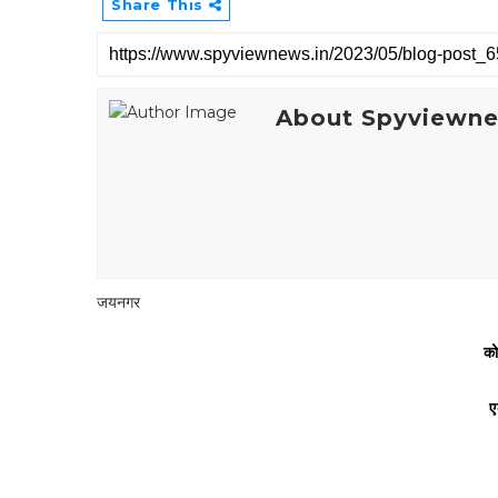
Share This
About Spyviewn
जयनगर
को
ए