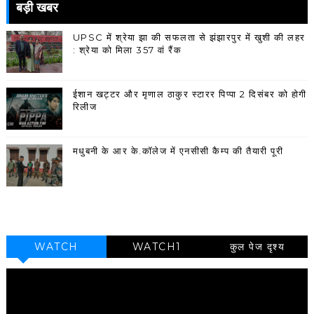
बड़ी खबर
UPSC में श्रेया झा की सफलता से झंझारपुर में खुशी की लहर
: श्रेया को मिला 357 वां रैंक
ईशान खट्टर और मृणाल ठाकुर स्टारर पिप्पा 2 दिसंबर को होगी
रिलीज
मधुबनी के आर के.कॉलेज में एनसीसी कैम्प की तैयारी पूरी
WATCH
WATCH1
कुल पेज दृश्य