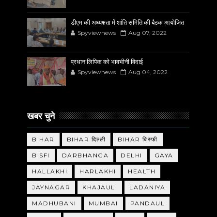
डीएम की अध्यक्षता में शांति समिति की बैठक आयोजित
Spyviewnews
Aug 07, 2022
प्रधान लिपिक को भावभीनी विदाई
Spyviewnews
Aug 04, 2022
खबर चुने
BIHAR
BIHAR दिल्ली
BIHAR बिस्फी
BISFI
DARBHANGA
DELHI
GAYA
HALLAKHI
HARLAKHI
HEALTH
JAYNAGAR
KHAJAULI
LADANIYA
MADHUBANI
MUMBAI
PANDAUL