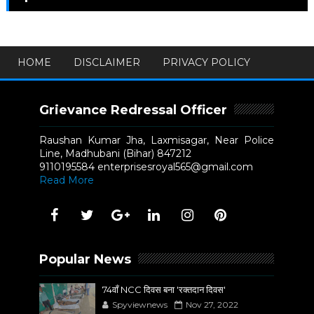
HOME
DISCLAIMER
PRIVACY POLICY
Grievance Redressal Officer
Raushan Kumar Jha, Laxmisagar, Near Police
Line, Madhubani (Bihar) 847212
9110195584 enterprisesroyal565@gmail.com
Read More
Popular News
74वाँ NCC दिवस बना 'रक्तदान दिवस'
Spyviewnews
Nov 27, 2022