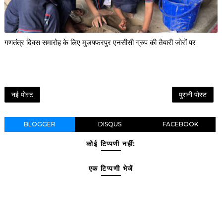
गणतंत्र दिवस समारोह के लिए मुजफ्फरपुर एनसीसी ग्रुप की तैयारी जोरों पर
नई पोस्ट
पुरानी पोस्ट
BLOGGER
DISQUS
FACEBOOK
कोई टिप्पणी नहीं:
एक टिप्पणी भेजें