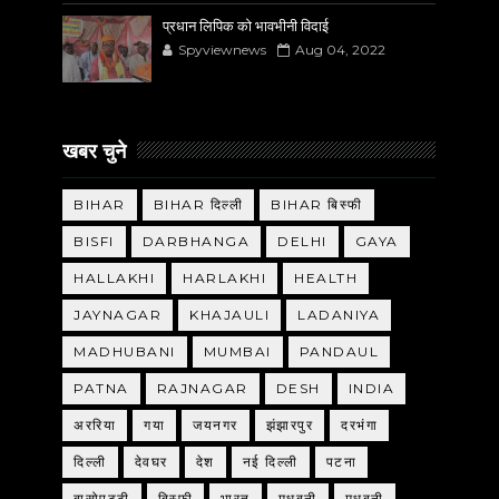
प्रधान लिपिक को भावभीनी विदाई
Spyviewnews
Aug 04, 2022
खबर चुने
BIHAR
BIHAR दिल्ली
BIHAR बिस्फी
BISFI
DARBHANGA
DELHI
GAYA
HALLAKHI
HARLAKHI
HEALTH
JAYNAGAR
KHAJAULI
LADANIYA
MADHUBANI
MUMBAI
PANDAUL
PATNA
RAJNAGAR
DESH
INDIA
अररिया
गया
जयनगर
झंझारपुर
दरभंगा
दिल्ली
देवघर
देश
नई दिल्ली
पटना
बासोपट्टी
बिस्फी
भारत
मधबनी
मधुबनी