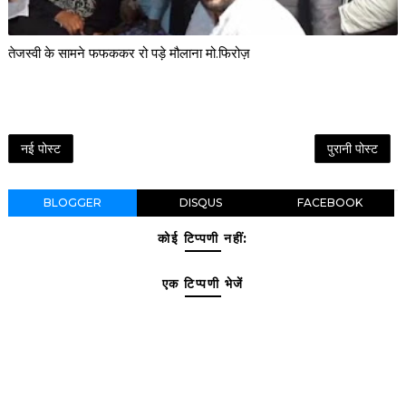
तेजस्वी के सामने फफककर रो पड़े मौलाना मो.फिरोज़
नई पोस्ट
पुरानी पोस्ट
BLOGGER
DISQUS
FACEBOOK
कोई टिप्पणी नहीं:
एक टिप्पणी भेजें