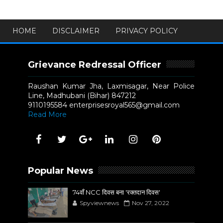
HOME
DISCLAIMER
PRIVACY POLICY
Grievance Redressal Officer
Raushan Kumar Jha, Laxmisagar, Near Police
Line, Madhubani (Bihar) 847212
9110195584 enterprisesroyal565@gmail.com
Read More
Popular News
74वाँ NCC दिवस बना 'रक्तदान दिवस'
Spyviewnews
Nov 27, 2022