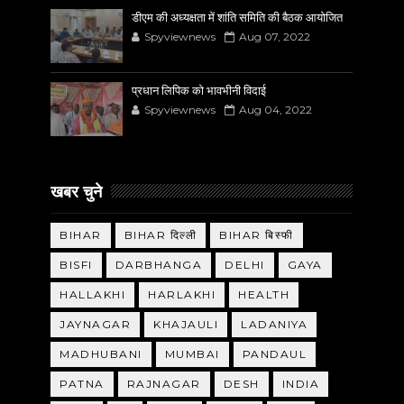
डीएम की अध्यक्षता में शांति समिति की बैठक आयोजित
Spyviewnews
Aug 07, 2022
प्रधान लिपिक को भावभीनी विदाई
Spyviewnews
Aug 04, 2022
खबर चुने
BIHAR
BIHAR दिल्ली
BIHAR बिस्फी
BISFI
DARBHANGA
DELHI
GAYA
HALLAKHI
HARLAKHI
HEALTH
JAYNAGAR
KHAJAULI
LADANIYA
MADHUBANI
MUMBAI
PANDAUL
PATNA
RAJNAGAR
DESH
INDIA