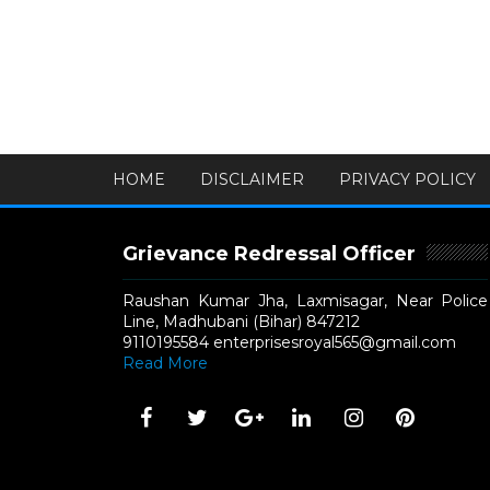
HOME
DISCLAIMER
PRIVACY POLICY
Grievance Redressal Officer
Raushan Kumar Jha, Laxmisagar, Near Police
Line, Madhubani (Bihar) 847212
9110195584 enterprisesroyal565@gmail.com
Read More