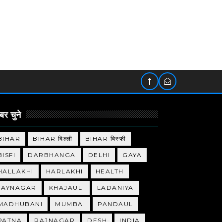
र चुने
BIHAR
BIHAR दिल्ली
BIHAR बिस्फी
BISFI
DARBHANGA
DELHI
GAYA
HALLAKHI
HARLAKHI
HEALTH
JAYNAGAR
KHAJAULI
LADANIYA
MADHUBANI
MUMBAI
PANDAUL
PATNA
RAJNAGAR
DESH
INDIA