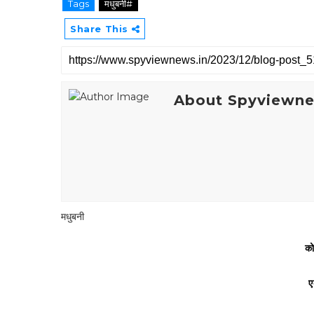
Tags
मधुबनी#
Share This
About Spyviewn
मधुबनी
को
ए