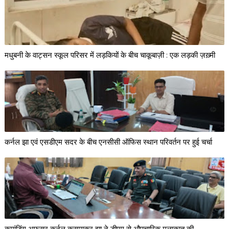
मधुबनी के वाट्सन स्कूल परिसर में लड़कियों के बीच चाकूबाज़ी : एक लड़की ज़ख़्मी
कर्नल झा एवं एसडीएम सदर के बीच एनसीसी ऑफिस स्थान परिवर्तन पर हुई चर्चा
कमांडिंग अफसर कर्नल कुसुमाकर झा ने डीएम से औपचारिक मुलाक़ात की