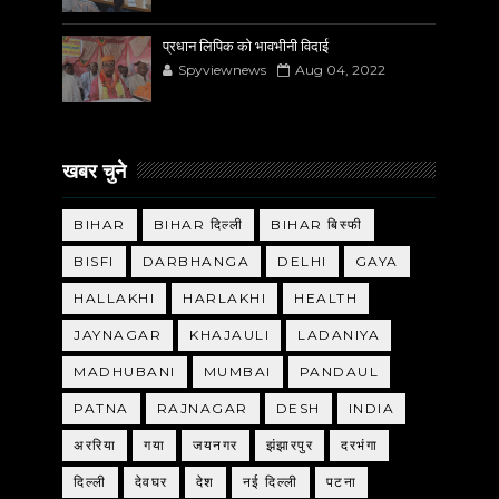
प्रधान लिपिक को भावभीनी विदाई
Spyviewnews
Aug 04, 2022
खबर चुने
BIHAR
BIHAR दिल्ली
BIHAR बिस्फी
BISFI
DARBHANGA
DELHI
GAYA
HALLAKHI
HARLAKHI
HEALTH
JAYNAGAR
KHAJAULI
LADANIYA
MADHUBANI
MUMBAI
PANDAUL
PATNA
RAJNAGAR
DESH
INDIA
अररिया
गया
जयनगर
झंझारपुर
दरभंगा
दिल्ली
देवघर
देश
नई दिल्ली
पटना