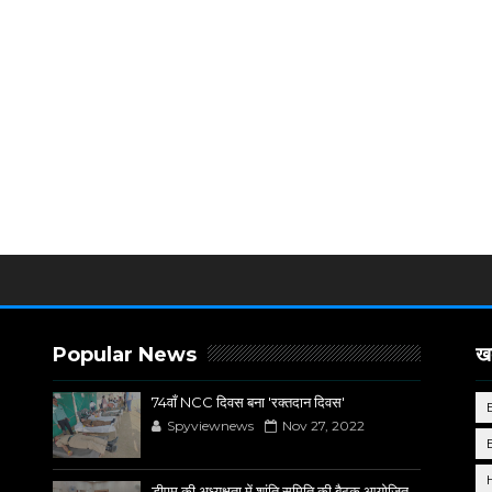
Popular News
खब
74वाँ NCC दिवस बना 'रक्तदान दिवस'
Spyviewnews
Nov 27, 2022
डीएम की अध्यक्षता में शांति समिति की बैठक आयोजित