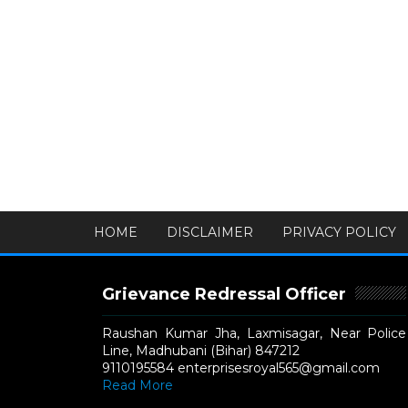
HOME
DISCLAIMER
PRIVACY POLICY
Grievance Redressal Officer
Raushan Kumar Jha, Laxmisagar, Near Police
Line, Madhubani (Bihar) 847212
9110195584 enterprisesroyal565@gmail.com
Read More