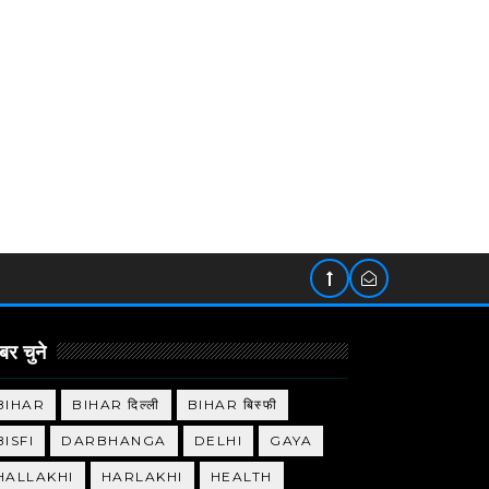
र चुने
BIHAR
BIHAR दिल्ली
BIHAR बिस्फी
BISFI
DARBHANGA
DELHI
GAYA
HALLAKHI
HARLAKHI
HEALTH