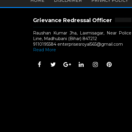
HOME
DISCLAIMER
PRIVACY POLICY
Grievance Redressal Officer
Raushan Kumar Jha, Laxmisagar, Near Police
Line, Madhubani (Bihar) 847212
9110195584 enterprisesroyal565@gmail.com
Read More