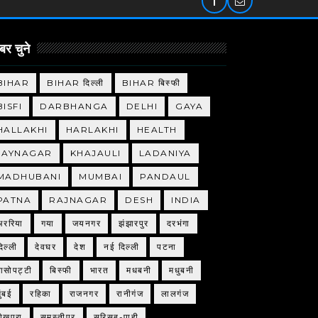
र चुने
BIHAR
BIHAR दिल्ली
BIHAR बिस्फी
BISFI
DARBHANGA
DELHI
GAYA
HALLAKHI
HARLAKHI
HEALTH
JAYNAGAR
KHAJAULI
LADANIYA
MADHUBANI
MUMBAI
PANDAUL
PATNA
RAJNAGAR
DESH
INDIA
अररिया
गया
जयनगर
झंझारपुर
दरभंगा
िल्ली
देवघर
देश
नई दिल्ली
पटना
बासोपट्टी
बिस्फी
भारत
मधबनी
मधुबनी
ुंबई
रहिका
राजनगर
रानीगंज
लालगंज
शेखपुरा
समस्तीपुर
सरिसब-पाही