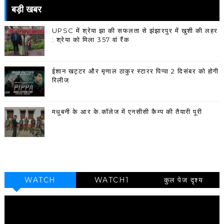
बड़ी खबर
UPSC में श्रेया झा की सफलता से झंझारपुर में खुशी की लहर
: श्रेया को मिला 357 वां रैंक
ईशान खट्टर और मृणाल ठाकुर स्टारर पिप्पा 2 दिसंबर को होगी
रिलीज
मधुबनी के आर के.कॉलेज में एनसीसी कैम्प की तैयारी पूरी
WATCH
WATCH1
कुल पेज दृश्य