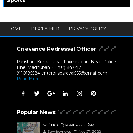
Sports
HOME
DISCLAIMER
PRIVACY POLICY
Grievance Redressal Officer
Raushan Kumar Jha, Laxmisagar, Near Police
Line, Madhubani (Bihar) 847212
9110195584 enterprisesroyal565@gmail.com
Read More
Popular News
74वाँ NCC दिवस बना 'रक्तदान दिवस'
Spyviewnews
Nov 27, 2022