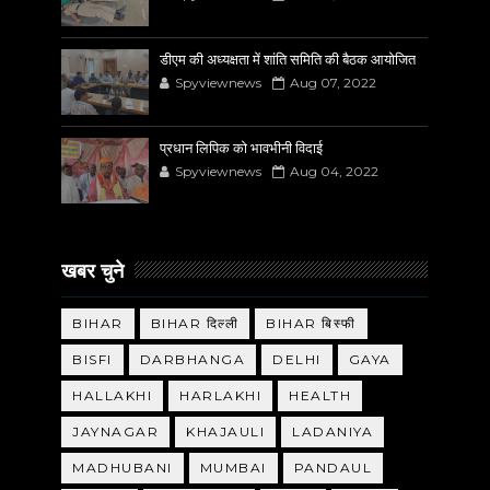
डीएम की अध्यक्षता में शांति समिति की बैठक आयोजित
Spyviewnews
Aug 07, 2022
प्रधान लिपिक को भावभीनी विदाई
Spyviewnews
Aug 04, 2022
खबर चुने
BIHAR
BIHAR दिल्ली
BIHAR बिस्फी
BISFI
DARBHANGA
DELHI
GAYA
HALLAKHI
HARLAKHI
HEALTH
JAYNAGAR
KHAJAULI
LADANIYA
MADHUBANI
MUMBAI
PANDAUL