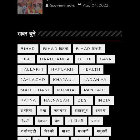
Spyviewnews
Aug 04, 2022
खबर चुने
BIHAR
BIHAR दिल्ली
BIHAR बिस्फी
BISFI
DARBHANGA
DELHI
GAYA
HALLAKHI
HARLAKHI
HEALTH
JAYNAGAR
KHAJAULI
LADANIYA
MADHUBANI
MUMBAI
PANDAUL
PATNA
RAJNAGAR
DESH
INDIA
अररिया
गया
जयनगर
झंझारपुर
दरभंगा
दिल्ली
देवघर
देश
नई दिल्ली
पटना
बासोपट्टी
बिस्फी
भारत
मधबनी
मधुबनी