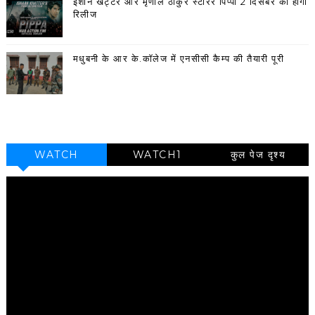
ईशान खट्टर और मृणाल ठाकुर स्टारर पिप्पा 2 दिसंबर को होगी
रिलीज
मधुबनी के आर के.कॉलेज में एनसीसी कैम्प की तैयारी पूरी
WATCH
WATCH1
कुल पेज दृश्य