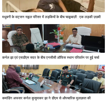
मधुबनी के वाट्सन स्कूल परिसर में लड़कियों के बीच चाकूबाज़ी : एक लड़की ज़ख़्मी
कर्नल झा एवं एसडीएम सदर के बीच एनसीसी ऑफिस स्थान परिवर्तन पर हुई चर्चा
कमांडिंग अफसर कर्नल कुसुमाकर झा ने डीएम से औपचारिक मुलाक़ात की