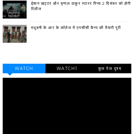
ईशान खट्टर और मृणाल ठाकुर स्टारर पिप्पा 2 दिसंबर को होगी
रिलीज
मधुबनी के आर के.कॉलेज में एनसीसी कैम्प की तैयारी पूरी
WATCH
WATCH1
कुल पेज दृश्य