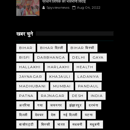
प्रधान लिपिक को भावभीनी विदाई
Spyviewnews
Aug 04, 2022
खबर चुने
BIHAR
BIHAR दिल्ली
BIHAR बिस्फी
BISFI
DARBHANGA
DELHI
GAYA
HALLAKHI
HARLAKHI
HEALTH
JAYNAGAR
KHAJAULI
LADANIYA
MADHUBANI
MUMBAI
PANDAUL
PATNA
RAJNAGAR
DESH
INDIA
अररिया
गया
जयनगर
झंझारपुर
दरभंगा
दिल्ली
देवघर
देश
नई दिल्ली
पटना
बासोपट्टी
बिस्फी
भारत
मधबनी
मधुबनी