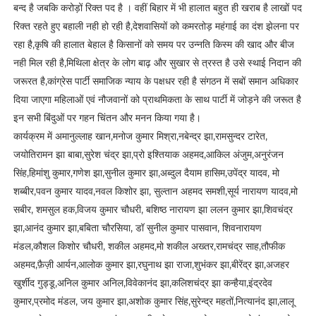
बन्द है जबकि करोड़ों रिक्त पद है । वहीं बिहार में भी हालात बहुत ही खराब है लाखों पद
रिक्त रहते हुए बहाली नही हो रही है,देशवासियों को कमरतोड़ महंगाई का दंश झेलना पर
रहा है,कृषि की हालात बेहाल है किसानों को समय पर उन्नति किस्म की खाद और बीज
नही मिल रही है,मिथिला क्षेत्र के लोग बाढ़ और सुखार से त्रस्त है उसे स्थाई निदान की
जरूरत है,कांग्रेस पार्टी समाजिक न्याय के पक्षधर रही है संगठन में सबों समान अधिकार
दिया जाएगा महिलाओं एवं नौजवानों को प्राथमिकता के साथ पार्टी में जोड़ने की जरूत है
इन सभी बिंदुओं पर गहन चिंतन और मनन किया गया है।
कार्यक्रम में अमानुल्लाह खान,मनोज कुमार मिश्रा,नबेन्द्र झा,रामसुन्दर टारेत,
जयोतिरामन झा बाबा,सुरेश चंद्र झा,प्रो इश्तियाक अहमद,आकिल अंजुम,अनुरंजन
सिंह,हिमांशु कुमार,गणेश झा,सुनील कुमार झा,अब्दुल दैयाम हासिम,उपेंद्र यादव, मो
शब्बीर,पवन कुमार यादव,नवल किशोर झा, सुल्तान अहमद समशी,सूर्य नारायण यादव,मो
सबीर, शमसुल हक,विजय कुमार चौधरी, बशिष्ठ नारायण झा ललन कुमार झा,शिवचंद्र
झा,आनंद कुमार झा,बबिता चौरसिया, डॉ सुनील कुमार पासवान, शिवनारायण
मंडल,कौशल किशोर चौधरी, शकील अहमद,मो शकील अख्तर,रामचंद्र साह,तौफीक
अहमद,फ़ैज़ी आर्यन,आलोक कुमार झा,रघुनाथ झा राजा,शुभंकर झा,बीरेंद्र झा,अजहर
खुर्शीद गुड्डू,अनिल कुमार अनिल,विवेकानंद झा,कलिशचंद्र झा कन्हैया,इंद्रदेव
कुमार,प्रमोद मंडल, जय कुमार झा,अशोक कुमार सिंह,सुरेन्द्र महतों,नित्यानंद झा,लालू