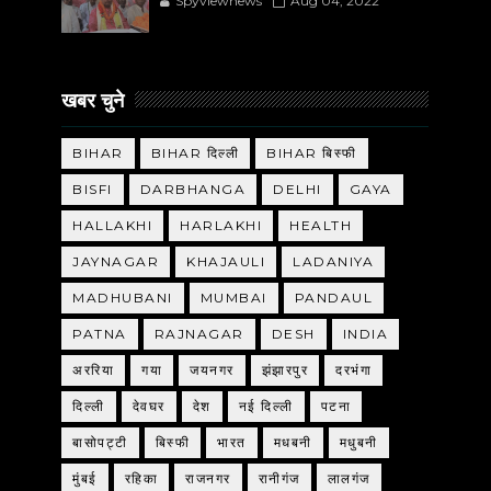
Spyviewnews
Aug 04, 2022
खबर चुने
BIHAR
BIHAR दिल्ली
BIHAR बिस्फी
BISFI
DARBHANGA
DELHI
GAYA
HALLAKHI
HARLAKHI
HEALTH
JAYNAGAR
KHAJAULI
LADANIYA
MADHUBANI
MUMBAI
PANDAUL
PATNA
RAJNAGAR
DESH
INDIA
अररिया
गया
जयनगर
झंझारपुर
दरभंगा
दिल्ली
देवघर
देश
नई दिल्ली
पटना
बासोपट्टी
बिस्फी
भारत
मधबनी
मधुबनी
मुंबई
रहिका
राजनगर
रानीगंज
लालगंज