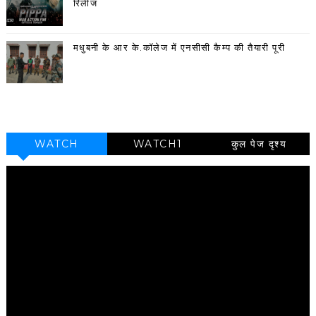
रिलीज
मधुबनी के आर के.कॉलेज में एनसीसी कैम्प की तैयारी पूरी
WATCH
WATCH1
कुल पेज दृश्य