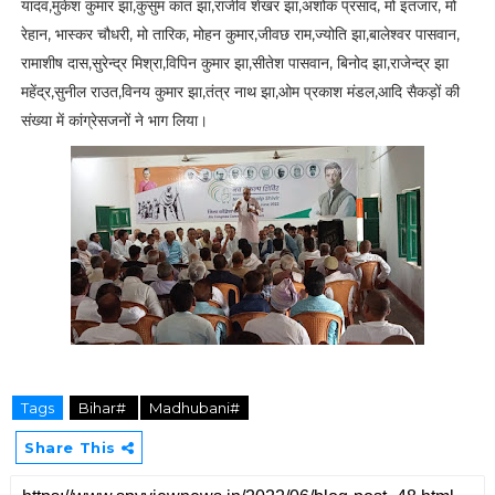
यादव,मुकेश कुमार झा,कुसुम कांत झा,राजीव शेखर झा,अशोक प्रसाद, मो इंतजार, मो
रेहान, भास्कर चौधरी, मो तारिक, मोहन कुमार,जीवछ राम,ज्योति झा,बालेश्वर पासवान,
रामाशीष दास,सुरेन्द्र मिश्रा,विपिन कुमार झा,सीतेश पासवान, बिनोद झा,राजेन्द्र झा
महेंद्र,सुनील राउत,विनय कुमार झा,तंत्र नाथ झा,ओम प्रकाश मंडल,आदि सैकड़ों की
संख्या में कांग्रेसजनों ने भाग लिया।
Tags
Bihar#
Madhubani#
Share This