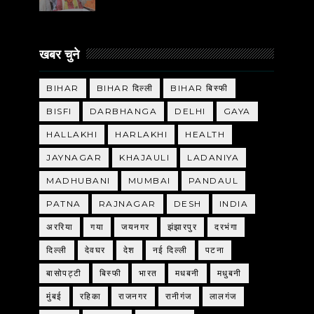
खबर चुने
BIHAR
BIHAR दिल्ली
BIHAR बिस्फी
BISFI
DARBHANGA
DELHI
GAYA
HALLAKHI
HARLAKHI
HEALTH
JAYNAGAR
KHAJAULI
LADANIYA
MADHUBANI
MUMBAI
PANDAUL
PATNA
RAJNAGAR
DESH
INDIA
अररिया
गया
जयनगर
झंझारपुर
दरभंगा
दिल्ली
देवघर
देश
नई दिल्ली
पटना
बासोपट्टी
बिस्फी
भारत
मधबनी
मधुबनी
मुंबई
रहिका
राजनगर
रानीगंज
लालगंज