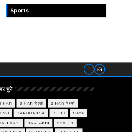
Sports
र चुने
BIHAR
BIHAR दिल्ली
BIHAR बिस्फी
BISFI
DARBHANGA
DELHI
GAYA
HALLAKHI
HARLAKHI
HEALTH