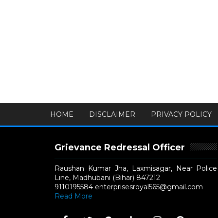
HOME
DISCLAIMER
PRIVACY POLICY
Grievance Redressal Officer
Raushan Kumar Jha, Laxmisagar, Near Police
Line, Madhubani (Bihar) 847212
9110195584 enterprisesroyal565@gmail.com
Read More