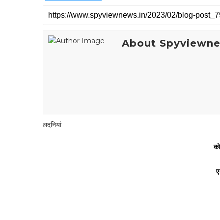
About Spyviewn
लदनियां
को
ए