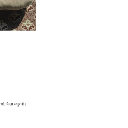
ियाॅ, जिला-मधुबनी।