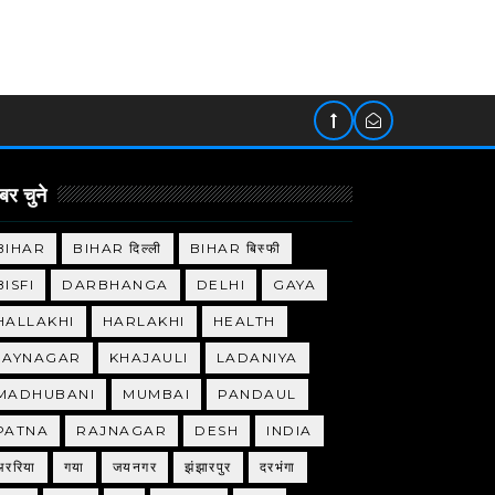
र चुने
BIHAR
BIHAR दिल्ली
BIHAR बिस्फी
BISFI
DARBHANGA
DELHI
GAYA
HALLAKHI
HARLAKHI
HEALTH
JAYNAGAR
KHAJAULI
LADANIYA
MADHUBANI
MUMBAI
PANDAUL
PATNA
RAJNAGAR
DESH
INDIA
अररिया
गया
जयनगर
झंझारपुर
दरभंगा