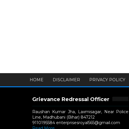
HOME
DISCLAIMER
PRIVACY POLICY
Grievance Redressal Officer
Raushan Kumar Jha, Laxmisagar, Near Police
Line, Madhubani (Bihar) 847212
9110195584 enterprisesroyal565@gmail.com
Read More