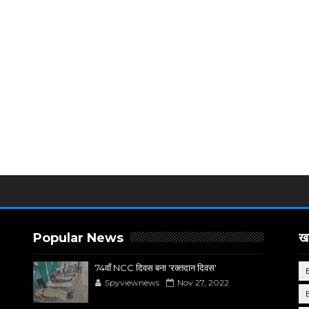
Popular News
खब
74वाँ NCC दिवस बना 'रक्तदान दिवस'
Spyviewnews
Nov 27, 2022