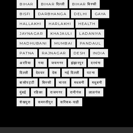
BIHAR
BIHAR दिल्ली
BIHAR बिस्फी
BISFI
DARBHANGA
DELHI
GAYA
HALLAKHI
HARLAKHI
HEALTH
JAYNAGAR
KHAJAULI
LADANIYA
MADHUBANI
MUMBAI
PANDAUL
PATNA
RAJNAGAR
DESH
INDIA
अररिया
गया
जयनगर
झंझारपुर
दरभंगा
दिल्ली
देवघर
देश
नई दिल्ली
पटना
बासोपट्टी
बिस्फी
भारत
मधबनी
मधुबनी
मुंबई
रहिका
राजनगर
रानीगंज
लालगंज
शेखपुरा
समस्तीपुर
सरिसब-पाही