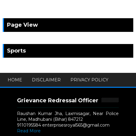
Page View
Sports
HOME
DISCLAIMER
PRIVACY POLICY
Grievance Redressal Officer
Raushan Kumar Jha, Laxmisagar, Near Police
Line, Madhubani (Bihar) 847212
9110195584 enterprisesroyal565@gmail.com
Read More