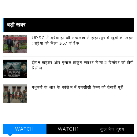
बड़ी खबर
UPSC में श्रेया झा की सफलता से झंझारपुर में खुशी की लहर
: श्रेया को मिला 357 वां रैंक
ईशान खट्टर और मृणाल ठाकुर स्टारर पिप्पा 2 दिसंबर को होगी
रिलीज
मधुबनी के आर के.कॉलेज में एनसीसी कैम्प की तैयारी पूरी
WATCH
WATCH1
कुल पेज दृश्य