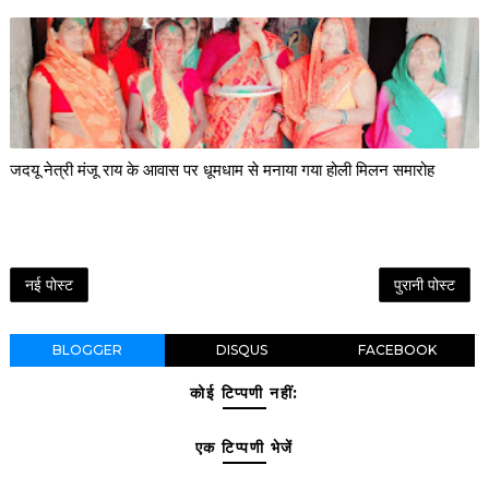
जदयू नेत्री मंजू राय के आवास पर धूमधाम से मनाया गया होली मिलन समारोह
नई पोस्ट
पुरानी पोस्ट
BLOGGER
DISQUS
FACEBOOK
कोई टिप्पणी नहीं:
एक टिप्पणी भेजें