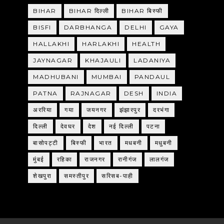
BIHAR
BIHAR दिल्ली
BIHAR बिस्फी
BISFI
DARBHANGA
DELHI
GAYA
HALLAKHI
HARLAKHI
HEALTH
JAYNAGAR
KHAJAULI
LADANIYA
MADHUBANI
MUMBAI
PANDAUL
PATNA
RAJNAGAR
DESH
INDIA
अररिया
गया
जयनगर
झंझारपुर
दरभंगा
दिल्ली
देवघर
देश
नई दिल्ली
पटना
बासोपट्टी
बिस्फी
भारत
मधबनी
मधुबनी
मुंबई
रहिका
राजनगर
रानीगंज
लालगंज
शेखपुरा
समस्तीपुर
सरिसब-पाही