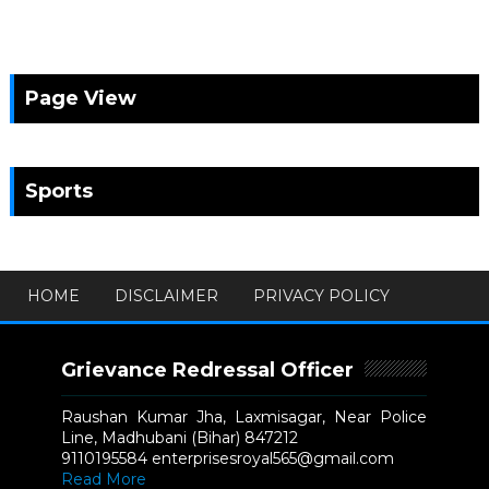
Page View
Sports
HOME
DISCLAIMER
PRIVACY POLICY
Grievance Redressal Officer
Raushan Kumar Jha, Laxmisagar, Near Police
Line, Madhubani (Bihar) 847212
9110195584 enterprisesroyal565@gmail.com
Read More