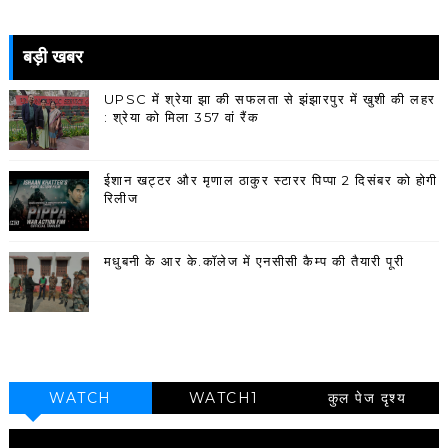
बड़ी खबर
UPSC में श्रेया झा की सफलता से झंझारपुर में खुशी की लहर
: श्रेया को मिला 357 वां रैंक
ईशान खट्टर और मृणाल ठाकुर स्टारर पिप्पा 2 दिसंबर को होगी
रिलीज
मधुबनी के आर के.कॉलेज में एनसीसी कैम्प की तैयारी पूरी
WATCH
WATCH1
कुल पेज दृश्य