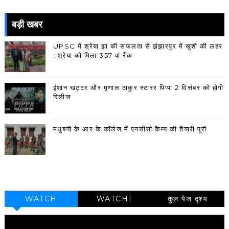
बड़ी खबर
UPSC में श्रेया झा की सफलता से झंझारपुर में खुशी की लहर
: श्रेया को मिला 357 वां रैंक
ईशान खट्टर और मृणाल ठाकुर स्टारर पिप्पा 2 दिसंबर को होगी
रिलीज
मधुबनी के आर के.कॉलेज में एनसीसी कैम्प की तैयारी पूरी
WATCH
WATCH1
कुल पेज दृश्य