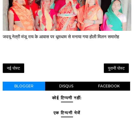
जदयू नेत्री मंजू राय के आवास पर धूमधाम से मनाया गया होली मिलन समारोह
नई पोस्ट
पुरानी पोस्ट
BLOGGER
DISQUS
FACEBOOK
कोई टिप्पणी नहीं:
एक टिप्पणी भेजें