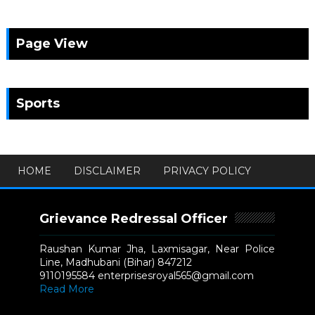
Page View
Sports
HOME
DISCLAIMER
PRIVACY POLICY
Grievance Redressal Officer
Raushan Kumar Jha, Laxmisagar, Near Police
Line, Madhubani (Bihar) 847212
9110195584 enterprisesroyal565@gmail.com
Read More