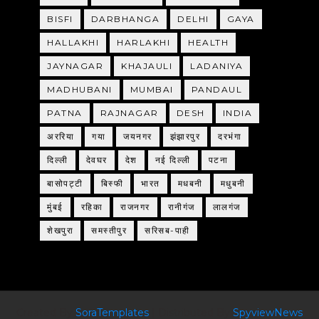
BISFI
DARBHANGA
DELHI
GAYA
HALLAKHI
HARLAKHI
HEALTH
JAYNAGAR
KHAJAULI
LADANIYA
MADHUBANI
MUMBAI
PANDAUL
PATNA
RAJNAGAR
DESH
INDIA
अररिया
गया
जयनगर
झंझारपुर
दरभंगा
दिल्ली
देवघर
देश
नई दिल्ली
पटना
बासोपट्टी
बिस्फी
भारत
मधबनी
मधुबनी
मुंबई
रहिका
राजनगर
रानीगंज
लालगंज
शेखपुरा
समस्तीपुर
सरिसब-पाही
Created By
SoraTemplates
| Distributed By
SpyviewNews