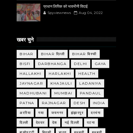
प्रधान लिपिक को भावभीनी विदाई
Spyviewnews
Aug 04, 2022
खबर चुने
BIHAR
BIHAR दिल्ली
BIHAR बिस्फी
BISFI
DARBHANGA
DELHI
GAYA
HALLAKHI
HARLAKHI
HEALTH
JAYNAGAR
KHAJAULI
LADANIYA
MADHUBANI
MUMBAI
PANDAUL
PATNA
RAJNAGAR
DESH
INDIA
अररिया
गया
जयनगर
झंझारपुर
दरभंगा
दिल्ली
देवघर
देश
नई दिल्ली
पटना
बासोपट्टी
बिस्फी
भारत
मधबनी
मधुबनी