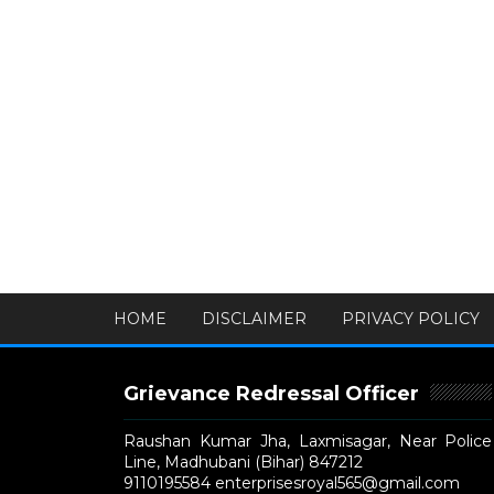
HOME
DISCLAIMER
PRIVACY POLICY
Grievance Redressal Officer
Raushan Kumar Jha, Laxmisagar, Near Police
Line, Madhubani (Bihar) 847212
9110195584 enterprisesroyal565@gmail.com