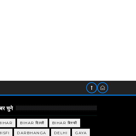
र चुने
BIHAR
BIHAR दिल्ली
BIHAR बिस्फी
BISFI
DARBHANGA
DELHI
GAYA