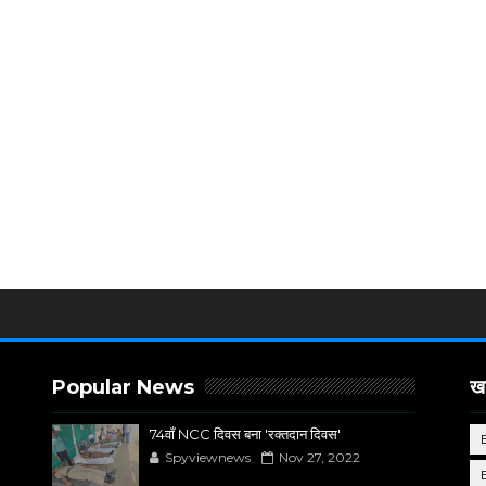
Popular News
खब
74वाँ NCC दिवस बना 'रक्तदान दिवस'
Spyviewnews
Nov 27, 2022