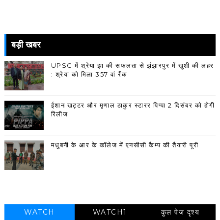
बड़ी खबर
UPSC में श्रेया झा की सफलता से झंझारपुर में खुशी की लहर
: श्रेया को मिला 357 वां रैंक
ईशान खट्टर और मृणाल ठाकुर स्टारर पिप्पा 2 दिसंबर को होगी
रिलीज
मधुबनी के आर के.कॉलेज में एनसीसी कैम्प की तैयारी पूरी
WATCH
WATCH1
कुल पेज दृश्य