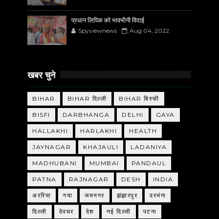
प्रधान लिपिक को भावभीनी विदाई
Spyviewnews
Aug 04, 2022
खबर चुने
BIHAR
BIHAR दिल्ली
BIHAR बिस्फी
BISFI
DARBHANGA
DELHI
GAYA
HALLAKHI
HARLAKHI
HEALTH
JAYNAGAR
KHAJAULI
LADANIYA
MADHUBANI
MUMBAI
PANDAUL
PATNA
RAJNAGAR
DESH
INDIA
अररिया
गया
जयनगर
झंझारपुर
दरभंगा
दिल्ली
देवघर
देश
नई दिल्ली
पटना