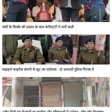
चांदी के सिक्के की उछाल के साथ बेनीपट्टी ने मारी बाज़ी
माइक्रो फाइनेंस कंपनी से लूट का पर्दाफाश : दो अपराधी पुलिस गिरफ्त में
अवैध मिनी गन फैक्ट्री का खुटौना और झाँझपट्टी में उद्भेदन : पाँच लोग गिरफ्तार