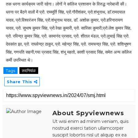
तक धरना कार्यक्रम जारी रहेगा। लोगों ने काॅलेज प्रशासन के विरुद्ध नारेबाजी की।
धरना पर बैठने वालों में प्रो. राममूर्ति सिंह, प्रो.गौरीशंकर, प्रो.शंभूनाथ, डाॅ.रामदयाल
यादव, प्रो.विश्वरंजन सिंह, प्रो.शंभूनाथ यादव, डाॅ. अशोक कुमार, प्रो.हरिनारायण
यादव, प्रो. सुभाष कुमार सिंह, प्रो.रेखा कुमारी, प्रो. सारिका कुमारी,प्रो.लेश कुमार सिंह,
प्रो. रविन्द्र कुमार सिंह, प्रो. कामानंद प्रसाद, प्रो. शीतल मंडल, प्रो.लुचाई सिंह प्रो.
देवकांत झा, प्रो. राघवेन्द्र ठाकुर, प्रो. महेन्द्र सिंह, प्रो. रामचन्द्र सिंह, प्रो. शशिभूषण
सिंह, गणपति सहनी,गया प्रसाद सिंह, शंभू महतो, काशी प्रसाद सिंह, समेत अन्य काॅलेज
कर्मी उपस्थित थे।
Tags
लदनियां#
Share This
About Spyviewnews
Ut wisi enim ad minim veniam, quis
nostrud exerci tation ullamcorper
suscipit lobortis nisl ut aliquip ex ea