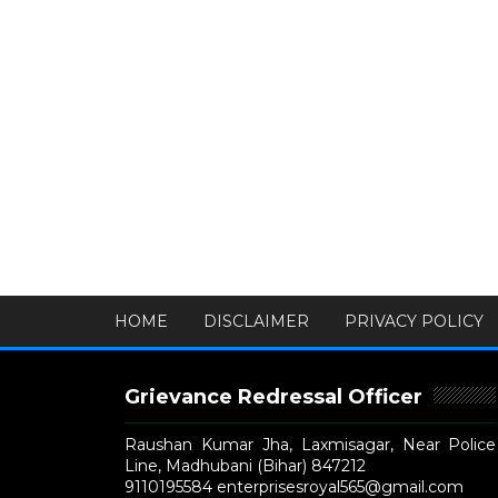
HOME
DISCLAIMER
PRIVACY POLICY
Grievance Redressal Officer
Raushan Kumar Jha, Laxmisagar, Near Police
Line, Madhubani (Bihar) 847212
9110195584 enterprisesroyal565@gmail.com