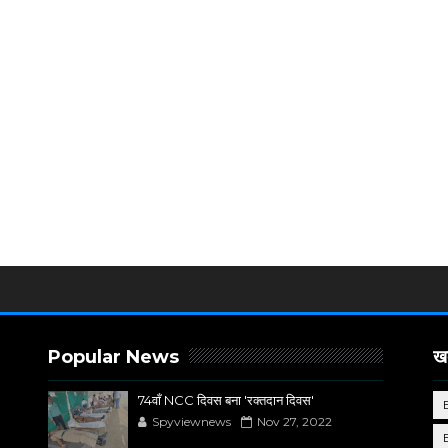
Popular News
खब
74वाँ NCC दिवस बना 'रक्तदान दिवस'
Spyviewnews
Nov 27, 2022