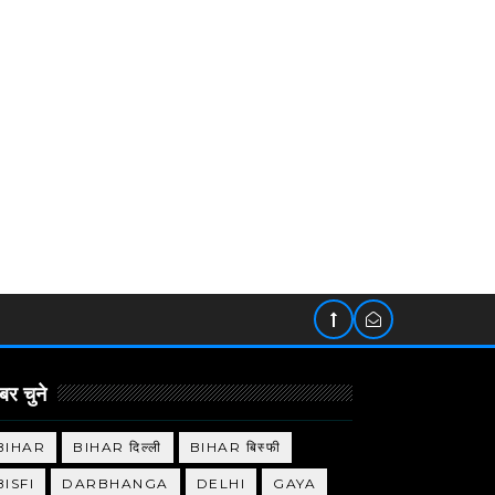
र चुने
BIHAR
BIHAR दिल्ली
BIHAR बिस्फी
BISFI
DARBHANGA
DELHI
GAYA