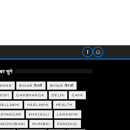
र चुने
BIHAR
BIHAR दिल्ली
BIHAR बिस्फी
BISFI
DARBHANGA
DELHI
GAYA
HALLAKHI
HARLAKHI
HEALTH
JAYNAGAR
KHAJAULI
LADANIYA
MADHUBANI
MUMBAI
PANDAUL