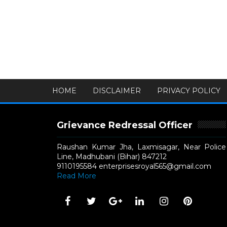
HOME
DISCLAIMER
PRIVACY POLICY
Grievance Redressal Officer
Raushan Kumar Jha, Laxmisagar, Near Police
Line, Madhubani (Bihar) 847212
9110195584 enterprisesroyal565@gmail.com
Read More