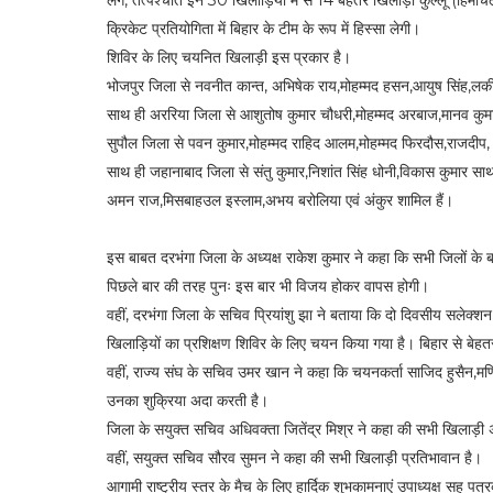
लेंगे, तत्पश्चात इन 30 खिलाड़ियों में से 14 बेहतर खिलाड़ी कुल्लू (हि
क्रिकेट प्रतियोगिता में बिहार के टीम के रूप में हिस्सा लेगी।
शिविर के लिए चयनित खिलाड़ी इस प्रकार है।
भोजपुर जिला से नवनीत कान्त, अभिषेक राय,मोहम्मद हसन,आयुष सिंह,लकी
साथ ही अररिया जिला से आशुतोष कुमार चौधरी,मोहम्मद अरबाज,मानव कुमा
सुपौल जिला से पवन कुमार,मोहम्मद राहिद आलम,मोहम्मद फिरदौस,राजद
साथ ही जहानाबाद जिला से संतु कुमार,निशांत सिंह धोनी,विकास कुमार साथ
अमन राज,मिसबाहउल इस्लाम,अभय बरोलिया एवं अंकुर शामिल हैं।
इस बाबत दरभंगा जिला के अध्यक्ष राकेश कुमार ने कहा कि सभी जिलों के
पिछले बार की तरह पुनः इस बार भी विजय होकर वापस होगी।
वहीं, दरभंगा जिला के सचिव प्रियांशु झा ने बताया कि दो दिवसीय सलेक्शन 
खिलाड़ियों का प्रशिक्षण शिविर के लिए चयन किया गया है। बिहार से बेह
वहीं, राज्य संघ के सचिव उमर खान ने कहा कि चयनकर्ता साजिद हुसैन,मणि
उनका शुक्रिया अदा करती है।
जिला के सयुक्त सचिव अधिवक्ता जितेंद्र मिश्र ने कहा की सभी खिलाड़ी अ
वहीं, सयुक्त सचिव सौरव सुमन ने कहा की सभी खिलाड़ी प्रतिभावान है।
आगामी राष्ट्रीय स्तर के मैच के लिए हार्दिक शुभकामनाएं उपाध्यक्ष सह प