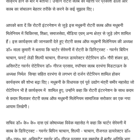
सक्रिय होने के बारे में बताया। उन्होंने रोटरी क्लब की महत्ता पर प्रकाश डाला और
क्लब का संचालन बेहतर तरीके से करने के कई सुझाव दिए।
आपको बता दें कि रोटरी इंटरनेशन से जुड़े इस मधुबनी रोटरी क्लब ऑफ मधुबनी
मिलेनियम में चिकित्सा, शिक्षा, समाजसेवा, मीडिया एवम् अन्य क्षेत्र से जुड़े लोग शामिल
हैं। इस कार्यक्रम की जानकारी देते हुए रोटरी क्लब ऑफ मधुबनी मिलेनियम की अध्यक्ष
डॉ० माला कुमारी ने बताया कि चार्टर सेरेमनी में रोटरी के डिस्ट्रिक्ट - गवर्नर बिपिन
चाचान, फर्स्ट लेडी शिल्पी चाचान, रीजनल डायरेक्टर रोटेरियन डॉ० गौरी शंकर झा,
असिस्टेंट गवर्नर रोटेरियन डॉ० नीरज प्रसाद, स्पॉन्सर क्लब दरभंगा मिडटाऊन के
अध्यक्ष निर्मल सिन्हा सहित दरभंगा से लगभग दो दर्जन रोटेरियन शामिल होकर
कार्यक्रम की शोभा बढ़ा दिए। मधुबनी के विधायक एवं पूर्व उद्योग मंत्री समीर महासेठ जो
रोटेरियन भी है कार्यक्रम में शामिल हुए, उन्होंने कहा कि रोटरी इंटरनेशन के साथ कदम
से कदम मिलाकर रोटरी क्लब ऑफ मधुबनी मिलेनियम सामाजिक सरोकार का एक नया
आयाम लिखेगी।
सचिव डॉ० के० के० दास एवं कोषाध्यक्ष विवेक महासेठ ने कहा कि चार्टर सेरेमनी में
क्लब के डिस्ट्रिक्ट - गवर्नर बिपिन चाचान, शिल्पी - चाचान, रीजनल डायरेक्टर डॉ०
जी० एस० झा, असिस्टेंट गवर्नर डॉ० नीरज प्रसाद इस समारोह में बतौर अतिथि भाग