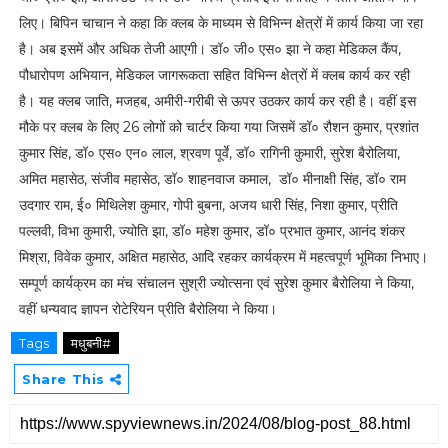
लिए। बिपिन चाचान ने कहा कि क्लब के माध्यम से विभिन्न क्षेत्रों में कार्य किया जा रहा
है। अब इसमें और अधिक तेजी आएगी। डॉ० जी० एस० झा ने कहा मेडिकल कैंप,
पौधारोपण अभियान, मेडिकल जागरूकता सहित विभिन्न क्षेत्रों में क्लब कार्य कर रही
है। यह क्लब जाति, मजहब, अमीरी-गरीबी से ऊपर उठकर कार्य कर रही है। वहीं इस
मौके पर क्लब के लिए 26 लोगों को चार्टर किया गया जिसमें डॉ० रौशन कुमार, प्रशांत
कुमार सिंह, डॉ० एस० एन० लाल, श्रवण पूर्वे, डॉ० रागिनी कुमारी, सुरेश बैरोलिया,
अमित महासेठ, संजीव महासेठ, डॉ० शाहनवाज कमाल, डॉ० मीनाक्षी सिंह, डॉ० राम
उदगार राम, ई० मिथिलेश कुमार, गोपी बुबना, अजय धारी सिंह, निशा कुमार, प्रीति
पल्लवी, विभा कुमारी, ज्योति झा, डॉ० महेश कुमार, डॉ० प्रभात कुमार, आनंद शंकर
मिश्रा, विवेक कुमार, अक्षित महासेठ, आदि रहकर कार्यक्रम में महत्वपूर्ण भूमिका निभाए।
सम्पूर्ण कार्यक्रम का मंच संचालन सुश्री ज्योत्सना एवं सुरेश कुमार बैरोलिया ने किया,
वहीं धन्यवाद ज्ञापन रोटेरियन प्रीति बैरोलिया ने किया।
Tags
मधुबनी#
Share This