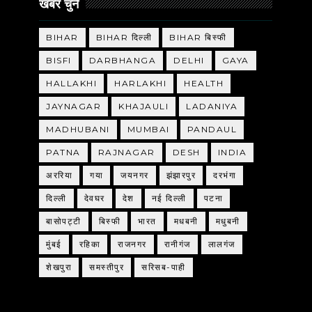
खबर चुने
BIHAR
BIHAR दिल्ली
BIHAR बिस्फी
BISFI
DARBHANGA
DELHI
GAYA
HALLAKHI
HARLAKHI
HEALTH
JAYNAGAR
KHAJAULI
LADANIYA
MADHUBANI
MUMBAI
PANDAUL
PATNA
RAJNAGAR
DESH
INDIA
अररिया
गया
जयनगर
झंझारपुर
दरभंगा
दिल्ली
देवघर
देश
नई दिल्ली
पटना
बासोपट्टी
बिस्फी
भारत
मधबनी
मधुबनी
मुंबई
रहिका
राजनगर
रानीगंज
लालगंज
शेखपुरा
समस्तीपुर
सरिसब-पाही