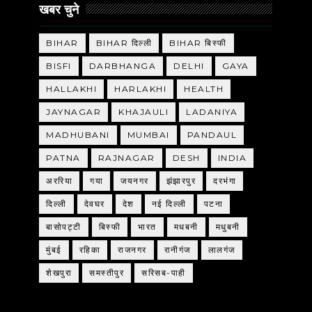
खबर चुने
BIHAR
BIHAR दिल्ली
BIHAR बिस्फी
BISFI
DARBHANGA
DELHI
GAYA
HALLAKHI
HARLAKHI
HEALTH
JAYNAGAR
KHAJAULI
LADANIYA
MADHUBANI
MUMBAI
PANDAUL
PATNA
RAJNAGAR
DESH
INDIA
अररिया
गया
जयनगर
झंझारपुर
दरभंगा
दिल्ली
देवघर
देश
नई दिल्ली
पटना
बासोपट्टी
बिस्फी
भारत
मधबनी
मधुबनी
मुंबई
रहिका
राजनगर
रानीगंज
लालगंज
शेखपुरा
समस्तीपुर
सरिसब-पाही