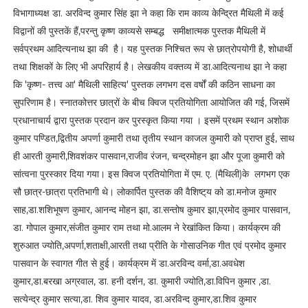
विभागाध्यक्ष डा. अरविन्द कुमार सिंह झा ने कहा कि राम काव्य केन्द्रित मैथिली में कई
विद्वानों की पुस्तकें हैं,परन्तु कृष्ण काव्यसे सम्बद्ध समीक्षात्मक पुस्तक मैथिली में
सर्वप्रथम आदित्यनाथ झा की है। यह पुस्तक निश्चित रूप से छात्रोपयोगी है, शोधार्थी
तथा शिक्षकों के लिए भी अपरिहार्य है। लेखकीय वक्तव्य में डा.आदित्यनाथ झा ने कहा
कि 'कृष्ण- तत्त्व आ' मैथिली साहित्य' पुस्तक लगभग दस वर्षों की कठिन साधना का
सुपरिणाम है। स्नातकोत्तर छात्रों के बीच क्विज प्रतियोगिता आयोजित की गई, जिसमें
प्रधानाचार्य द्वारा पुस्तक प्रदान कर पुरस्कृत किया गया । इसमें प्रथम स्थान अशोक
कुमार पण्डित,द्वितीय अपर्णा कुमारी तथा तृतीय स्थान काजल कुमारी को प्राप्त हुई, साथ
ही आरती कुमारी,शिवशंकर पासवान,राजीव रंजन, चन्द्रमोहन झा और पूजा कुमारी को
सांत्वना पुरस्कार दिया गया। इस क्विज प्रतियोगिता में एम. ए. (मैथिली)के लगभग एक
सौ छात्र-छात्रा प्रतिभागी थे। लोकार्पित पुस्तक की वैशिष्ट्‌य को डा.मनोज कुमार
साह,डा.शशिभूषण कुमार, आनन्द मोहन झा, डा.सन्तोष कुमार झा,प्रमोद कुमार पासवान,
डा. गोपाल कुमार,संजीत कुमार राम तथा मो.आलम ने रेखांकित किया। कार्यक्रम की
शुरुआत ज्योति,अपर्णा,शताक्षी,आरती तथा प्रीति के गोसाउनिक गीत एवं प्रमोद कुमार
पासवान के स्वागत गीत से हुई। कार्यक्रम में डा.अरविन्द वर्मा,डा.अवधेश
कुमार,डा.बरखा अग्रवाल, डा. हनी दर्शन, डा. कुमारी ज्योति,डा.विपिन कुमार ,डा.
सत्येन्द्र कुमार सत्या,डा. शिव कुमार यादव, डा.अरविन्द कुमार,डा.शिव कुमार