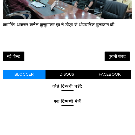
कमांडिंग अफसर कर्नल कुसुमाकर झा ने डीएम से औपचारिक मुलाक़ात की
नई पोस्ट
पुरानी पोस्ट
BLOGGER
DISQUS
FACEBOOK
कोई टिप्पणी नहीं:
एक टिप्पणी भेजें