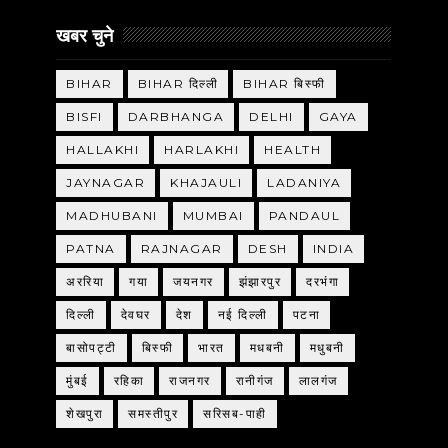
खबर चुने
BIHAR
BIHAR दिल्ली
BIHAR बिस्फी
BISFI
DARBHANGA
DELHI
GAYA
HALLAKHI
HARLAKHI
HEALTH
JAYNAGAR
KHAJAULI
LADANIYA
MADHUBANI
MUMBAI
PANDAUL
PATNA
RAJNAGAR
DESH
INDIA
अररिया
गया
जयनगर
झंझारपुर
दरभंगा
दिल्ली
देवघर
देश
नई दिल्ली
पटना
बासोपट्टी
बिस्फी
भारत
मधबनी
मधुबनी
मुंबई
रहिका
राजनगर
रानीगंज
लालगंज
शेखपुरा
समस्तीपुर
सरिसब-पाही