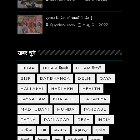
प्रधान लिपिक को भावभीनी विदाई
Spyviewnews
Aug 04, 2022
खबर चुने
BIHAR
BIHAR दिल्ली
BIHAR बिस्फी
BISFI
DARBHANGA
DELHI
GAYA
HALLAKHI
HARLAKHI
HEALTH
JAYNAGAR
KHAJAULI
LADANIYA
MADHUBANI
MUMBAI
PANDAUL
PATNA
RAJNAGAR
DESH
INDIA
अररिया
गया
जयनगर
झंझारपुर
दरभंगा