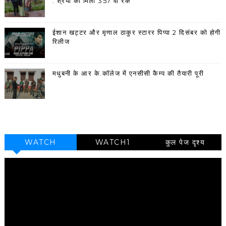
: श्रेया को मिला 357 वां रैंक
ईशान खट्टर और मृणाल ठाकुर स्टारर पिप्पा 2 दिसंबर को होगी
रिलीज
मधुबनी के आर के.कॉलेज में एनसीसी कैम्प की तैयारी पूरी
WATCH
WATCH1
कुल पेज दृश्य