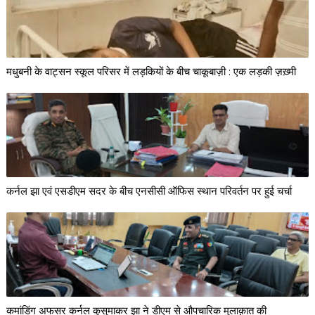
मधुबनी के वाट्सन स्कूल परिसर में लड़कियों के बीच चाकूबाज़ी : एक लड़की ज़ख़्मी
कर्नल झा एवं एसडीएम सदर के बीच एनसीसी ऑफिस स्थान परिवर्तन पर हुई चर्चा
कमांडिंग अफसर कर्नल कुसुमाकर झा ने डीएम से औपचारिक मुलाक़ात की