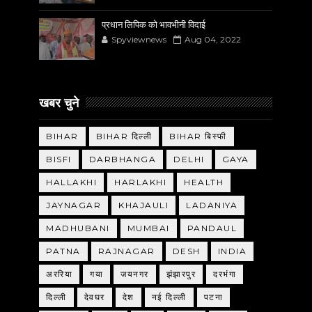
प्रधान लिपिक को भावभीनी विदाई
Spyviewnews
Aug 04, 2022
खबर चुने
BIHAR
BIHAR दिल्ली
BIHAR बिस्फी
BISFI
DARBHANGA
DELHI
GAYA
HALLAKHI
HARLAKHI
HEALTH
JAYNAGAR
KHAJAULI
LADANIYA
MADHUBANI
MUMBAI
PANDAUL
PATNA
RAJNAGAR
DESH
INDIA
अररिया
गया
जयनगर
झंझारपुर
दरभंगा
दिल्ली
देवघर
देश
नई दिल्ली
पटना