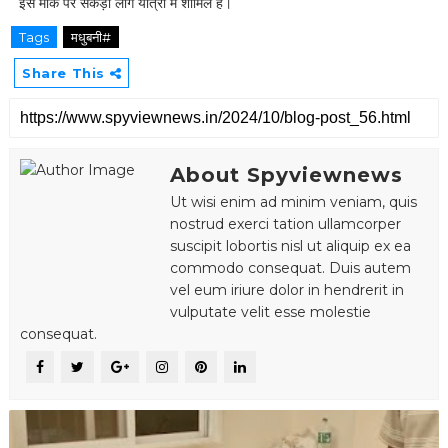
इस मौके पर सैकड़ो लोग यात्रा में शामिल हैं।
Tags
मधुबनी#
Share This
About Spyviewnews
Ut wisi enim ad minim veniam, quis
nostrud exerci tation ullamcorper
suscipit lobortis nisl ut aliquip ex ea
commodo consequat. Duis autem
vel eum iriure dolor in hendrerit in
vulputate velit esse molestie
consequat.