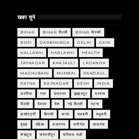
खबर चुने
BIHAR
BIHAR दिल्ली
BIHAR बिस्फी
BISFI
DARBHANGA
DELHI
GAYA
HALLAKHI
HARLAKHI
HEALTH
JAYNAGAR
KHAJAULI
LADANIYA
MADHUBANI
MUMBAI
PANDAUL
PATNA
RAJNAGAR
DESH
INDIA
अररिया
गया
जयनगर
झंझारपुर
दरभंगा
दिल्ली
देवघर
देश
नई दिल्ली
पटना
बासोपट्टी
बिस्फी
भारत
मधबनी
मधुबनी
मुंबई
रहिका
राजनगर
रानीगंज
लालगंज
शेखपुरा
समस्तीपुर
सरिसब-पाही