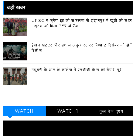
बड़ी खबर
UPSC में श्रेया झा की सफलता से झंझारपुर में खुशी की लहर
: श्रेया को मिला 357 वां रैंक
ईशान खट्टर और मृणाल ठाकुर स्टारर पिप्पा 2 दिसंबर को होगी
रिलीज
मधुबनी के आर के.कॉलेज में एनसीसी कैम्प की तैयारी पूरी
WATCH
WATCH1
कुल पेज दृश्य