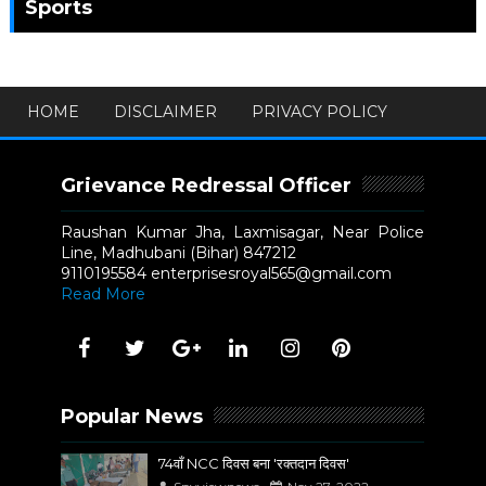
Sports
HOME
DISCLAIMER
PRIVACY POLICY
Grievance Redressal Officer
Raushan Kumar Jha, Laxmisagar, Near Police
Line, Madhubani (Bihar) 847212
9110195584 enterprisesroyal565@gmail.com
Read More
Popular News
74वाँ NCC दिवस बना 'रक्तदान दिवस'