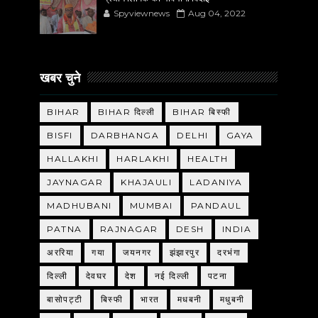
Spyviewnews
Aug 04, 2022
खबर चुने
BIHAR
BIHAR दिल्ली
BIHAR बिस्फी
BISFI
DARBHANGA
DELHI
GAYA
HALLAKHI
HARLAKHI
HEALTH
JAYNAGAR
KHAJAULI
LADANIYA
MADHUBANI
MUMBAI
PANDAUL
PATNA
RAJNAGAR
DESH
INDIA
अररिया
गया
जयनगर
झंझारपुर
दरभंगा
दिल्ली
देवघर
देश
नई दिल्ली
पटना
बासोपट्टी
बिस्फी
भारत
मधबनी
मधुबनी