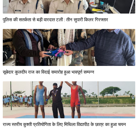
पुलिस की सतर्कता से बड़ी वारदात टली : तीन सुपारी किलर गिरफ्तार
सूबेदार कुलदीप राज का विदाई समारोह हुआ भावपूर्ण सम्पन्न
राज्य स्तरीय कुश्ती प्रतियोगिता के लिए मिथिला विद्यापीठ के छात्र का हुआ चयन