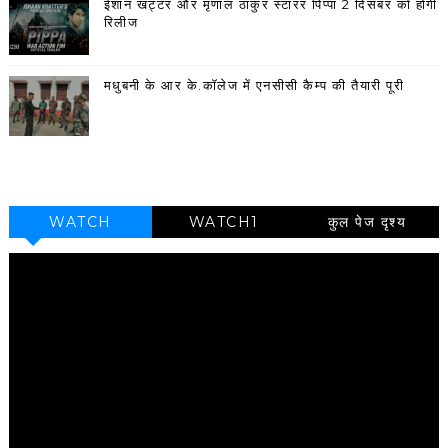
ईशान खट्टर और मृणाल ठाकुर स्टारर पिप्पा 2 दिसंबर को होगी
रिलीज
मधुबनी के आर के.कॉलेज में एनसीसी कैम्प की तैयारी पूरी
WATCH
WATCH1
कुल पेज दृश्य