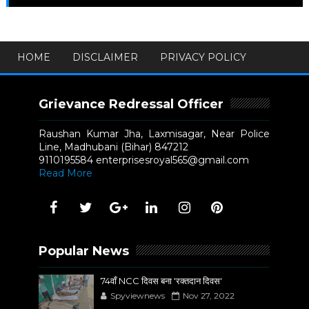
HOME
DISCLAIMER
PRIVACY POLICY
Grievance Redressal Officer
Raushan Kumar Jha, Laxmisagar, Near Police
Line, Madhubani (Bihar) 847212
9110195584 enterprisesroyal565@gmail.com
Read More
Popular News
74वाँ NCC दिवस बना 'रक्तदान दिवस'
Spyviewnews
Nov 27, 2022