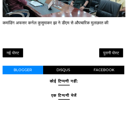
कमांडिंग अफसर कर्नल कुसुमाकर झा ने डीएम से औपचारिक मुलाक़ात की
नई पोस्ट
पुरानी पोस्ट
BLOGGER
DISQUS
FACEBOOK
कोई टिप्पणी नहीं:
एक टिप्पणी भेजें