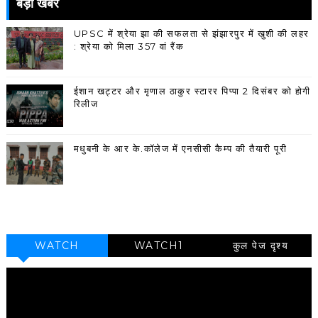
बड़ी खबर
UPSC में श्रेया झा की सफलता से झंझारपुर में खुशी की लहर
: श्रेया को मिला 357 वां रैंक
ईशान खट्टर और मृणाल ठाकुर स्टारर पिप्पा 2 दिसंबर को होगी
रिलीज
मधुबनी के आर के.कॉलेज में एनसीसी कैम्प की तैयारी पूरी
WATCH
WATCH1
कुल पेज दृश्य