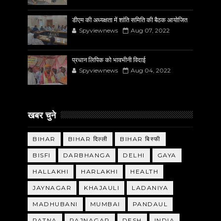
डीएम की अध्यक्षता में शांति समिति की बैठक आयोजित
Spyviewnews
Aug 07, 2022
प्रधान लिपिक को भावभीनी विदाई
Spyviewnews
Aug 04, 2022
खबर चुने
BIHAR
BIHAR दिल्ली
BIHAR बिस्फी
BISFI
DARBHANGA
DELHI
GAYA
HALLAKHI
HARLAKHI
HEALTH
JAYNAGAR
KHAJAULI
LADANIYA
MADHUBANI
MUMBAI
PANDAUL
PATNA
RAJNAGAR
DESH
INDIA