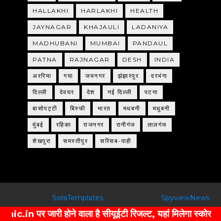
HALLAKHI
HARLAKHI
HEALTH
JAYNAGAR
KHAJAULI
LADANIYA
MADHUBANI
MUMBAI
PANDAUL
PATNA
RAJNAGAR
DESH
INDIA
अररिया
गया
जयनगर
झंझारपुर
दरभंगा
दिल्ली
देवघर
देश
नई दिल्ली
पटना
बासोपट्टी
बिस्फी
भारत
मधबनी
मधुबनी
मुंबई
रहिका
राजनगर
रानीगंज
लालगंज
शेखपुरा
समस्तीपुर
सरिसब-पाही
Created By
SoraTemplates
| Distributed By
SpyviewNews
र जारी होने वाला है सीयूईटी रिजल्ट, यहां मिलेगा स्कोर कार्ड