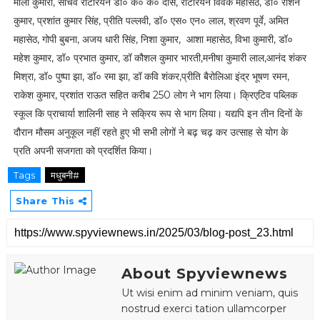
माला कुमारी, सचिव रोटेरियन डॉ० के० के० दास, रोटेरियन विवेक महासेठ, डॉ० रौशन
कुमार, प्रशांत कुमार सिंह, प्रीति पल्लवी, डॉ० एस० एन० लाल, श्रवण पूर्वे, अमित
महासेठ, गोपी बुबना, अजय धारी सिंह, निशा कुमार, आशा महासेठ, विभा कुमारी, डॉ०
महेश कुमार, डॉ० प्रभात कुमार, डॉ कौशल कुमार भारती,मनीषा कुमारी लाल,आनंद शंकर
मिश्रा, डॉ० पुष्पा झा, डॉ० रमा झा, डॉ कवि शंकर,प्रीति बैरोलिआ इंद्र भूषण रमन,
राकेश कुमार, प्रशांत राऊत सहित करीब 250 लोग ने भाग लिया। क्रिएटिव पब्लिक
स्कूल कि प्राचार्या शालिनी साह ने सक्रिय रूप से भाग लिया। यद्यपि इन तीन दिनों के
दौरान मौसम अनुकूल नहीं रहते हुए भी सभी लोगों ने बढ़ चढ़ कर उत्साह से योग के
प्रति अपनी सजगता को प्रदर्शित किया।
Tags
मधुबनी#
Share This
About Spyviewnews
Ut wisi enim ad minim veniam, quis
nostrud exerci tation ullamcorper