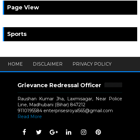
Page View
Sports
HOME
DISCLAIMER
PRIVACY POLICY
Grievance Redressal Officer
Raushan Kumar Jha, Laxmisagar, Near Police
Line, Madhubani (Bihar) 847212
9110195584 enterprisesroyal565@gmail.com
Read More