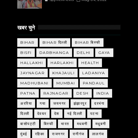
खबर चुने
BIHAR
BIHAR दिल्ली
BIHAR बिस्फी
BISFI
DARBHANGA
DELHI
GAYA
HALLAKHI
HARLAKHI
HEALTH
JAYNAGAR
KHAJAULI
LADANIYA
MADHUBANI
MUMBAI
PANDAUL
PATNA
RAJNAGAR
DESH
INDIA
अररिया
गया
जयनगर
झंझारपुर
दरभंगा
दिल्ली
देवघर
देश
नई दिल्ली
पटना
बासोपट्टी
बिस्फी
भारत
मधबनी
मधुबनी
मुंबई
रहिका
राजनगर
रानीगंज
लालगंज