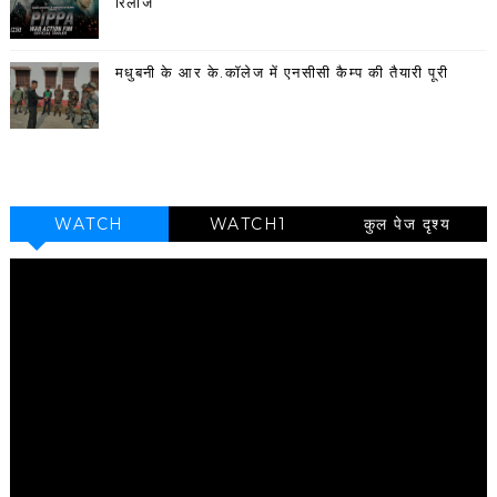
रिलीज
मधुबनी के आर के.कॉलेज में एनसीसी कैम्प की तैयारी पूरी
WATCH
WATCH1
कुल पेज दृश्य