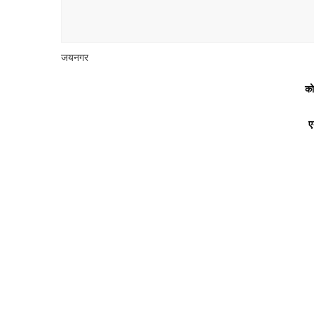
जयनगर
को
ए