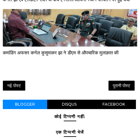
कमांडिंग अफसर कर्नल कुसुमाकर झा ने डीएम से औपचारिक मुलाक़ात की
नई पोस्ट
पुरानी पोस्ट
BLOGGER
DISQUS
FACEBOOK
कोई टिप्पणी नहीं:
एक टिप्पणी भेजें