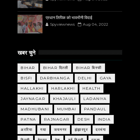
प्रधान लिपिक को भावभीनी विदाई
Spyviewnews
Aug 04, 2022
खबर चुने
BIHAR
BIHAR दिल्ली
BIHAR बिस्फी
BISFI
DARBHANGA
DELHI
GAYA
HALLAKHI
HARLAKHI
HEALTH
JAYNAGAR
KHAJAULI
LADANIYA
MADHUBANI
MUMBAI
PANDAUL
PATNA
RAJNAGAR
DESH
INDIA
अररिया
गया
जयनगर
झंझारपुर
दरभंगा
दिल्ली
देवघर
देश
नई दिल्ली
पटना