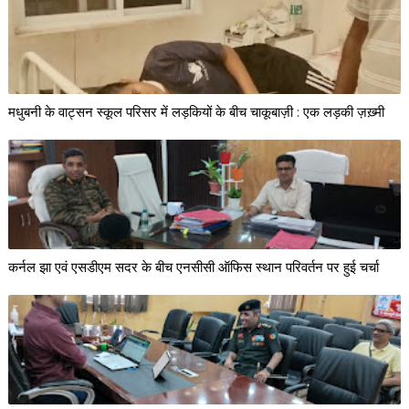
मधुबनी के वाट्सन स्कूल परिसर में लड़कियों के बीच चाकूबाज़ी : एक लड़की ज़ख़्मी
कर्नल झा एवं एसडीएम सदर के बीच एनसीसी ऑफिस स्थान परिवर्तन पर हुई चर्चा