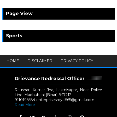
Page View
Sports
HOME
DISCLAIMER
PRIVACY POLICY
Grievance Redressal Officer
Raushan Kumar Jha, Laxmisagar, Near Police
Line, Madhubani (Bihar) 847212
9110195584 enterprisesroyal565@gmail.com
Read More