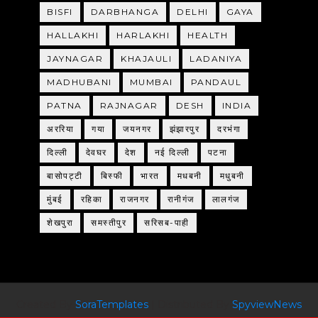
BISFI
DARBHANGA
DELHI
GAYA
HALLAKHI
HARLAKHI
HEALTH
JAYNAGAR
KHAJAULI
LADANIYA
MADHUBANI
MUMBAI
PANDAUL
PATNA
RAJNAGAR
DESH
INDIA
अररिया
गया
जयनगर
झंझारपुर
दरभंगा
दिल्ली
देवघर
देश
नई दिल्ली
पटना
बासोपट्टी
बिस्फी
भारत
मधबनी
मधुबनी
मुंबई
रहिका
राजनगर
रानीगंज
लालगंज
शेखपुरा
समस्तीपुर
सरिसब-पाही
Created By
SoraTemplates
| Distributed By
SpyviewNews