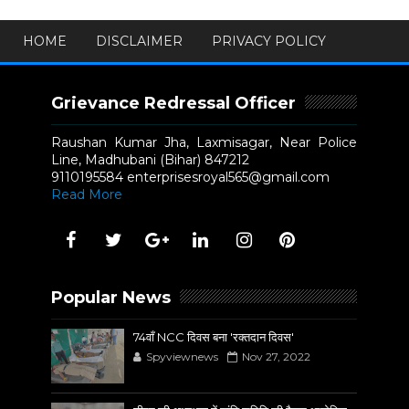
HOME
DISCLAIMER
PRIVACY POLICY
Grievance Redressal Officer
Raushan Kumar Jha, Laxmisagar, Near Police
Line, Madhubani (Bihar) 847212
9110195584 enterprisesroyal565@gmail.com
Read More
Popular News
74वाँ NCC दिवस बना 'रक्तदान दिवस'
Spyviewnews
Nov 27, 2022