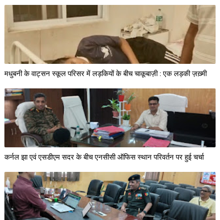
मधुबनी के वाट्सन स्कूल परिसर में लड़कियों के बीच चाकूबाज़ी : एक लड़की ज़ख़्मी
कर्नल झा एवं एसडीएम सदर के बीच एनसीसी ऑफिस स्थान परिवर्तन पर हुई चर्चा