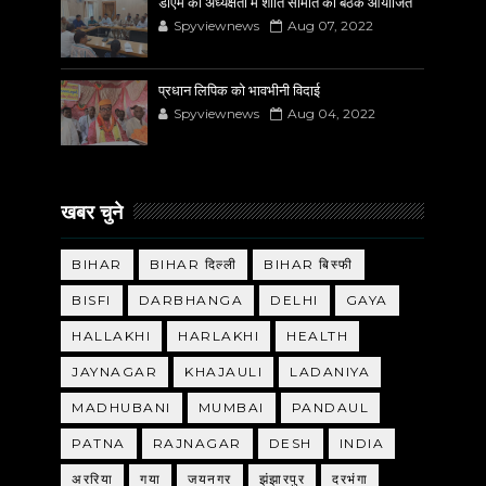
डीएम की अध्यक्षता में शांति समिति की बैठक आयोजित
Spyviewnews
Aug 07, 2022
प्रधान लिपिक को भावभीनी विदाई
Spyviewnews
Aug 04, 2022
खबर चुने
BIHAR
BIHAR दिल्ली
BIHAR बिस्फी
BISFI
DARBHANGA
DELHI
GAYA
HALLAKHI
HARLAKHI
HEALTH
JAYNAGAR
KHAJAULI
LADANIYA
MADHUBANI
MUMBAI
PANDAUL
PATNA
RAJNAGAR
DESH
INDIA
अररिया
गया
जयनगर
झंझारपुर
दरभंगा