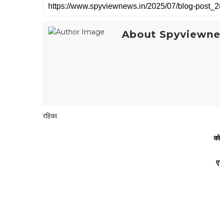
About Spyviewn
रहिका
को
ए