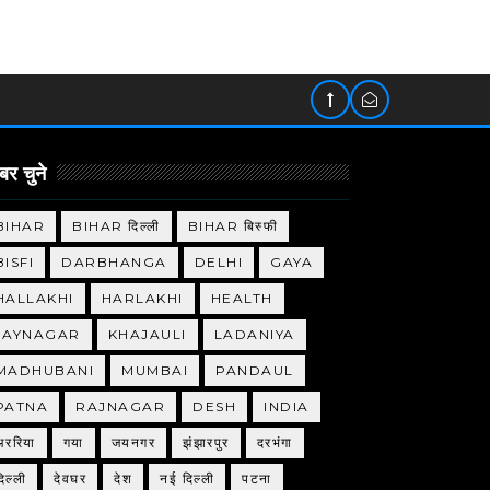
र चुने
BIHAR
BIHAR दिल्ली
BIHAR बिस्फी
BISFI
DARBHANGA
DELHI
GAYA
HALLAKHI
HARLAKHI
HEALTH
JAYNAGAR
KHAJAULI
LADANIYA
MADHUBANI
MUMBAI
PANDAUL
PATNA
RAJNAGAR
DESH
INDIA
अररिया
गया
जयनगर
झंझारपुर
दरभंगा
िल्ली
देवघर
देश
नई दिल्ली
पटना