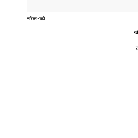
सरिसब-पाही
को
ए