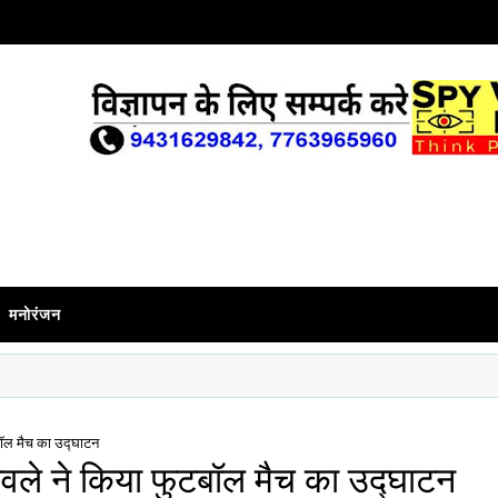
मनोरंजन
टबॉल मैच का उद्घाटन
अठावले ने किया फुटबॉल मैच का उद्घाटन